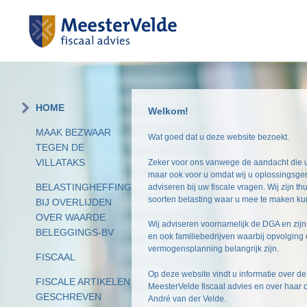
Skip
HOME
Welkom!
to
content
MAAK BEZWAAR
Wat goed dat u deze website bezoekt.
TEGEN DE
VILLATAKS
Zeker voor ons vanwege de aandacht die u
maar ook voor u omdat wij u oplossingsge
BELASTINGHEFFING
adviseren bij uw fiscale vragen. Wij zijn thu
soorten belasting waar u mee te maken kun
BIJ OVERLIJDEN
OVER WAARDE
Wij adviseren voornamelijk de DGA en zijn
BELEGGINGS-BV
en ook familiebedrijven waarbij opvolging
vermogensplanning belangrijk zijn.
FISCAAL
Op deze website vindt u informatie over d
FISCALE ARTIKELEN
MeesterVelde fiscaal advies en over haar o
GESCHREVEN
André van der Velde.