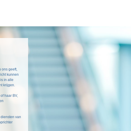
 ons geeft,
richt kunnen
is in alle
t krijgen.
 of haar BV,
 en
e diensten van
prichter